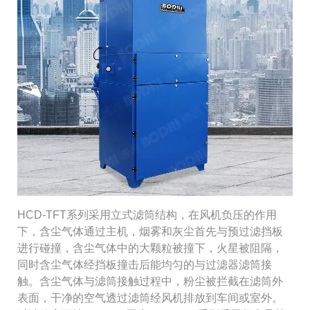
HCD-TFT系列采用立式滤筒结构，在风机负压的作用
下，含尘气体通过主机，烟雾和灰尘首先与预过滤挡板
进行碰撞，含尘气体中的大颗粒被撞下，火星被阻隔，
同时含尘气体经挡板撞击后能均匀的与过滤器滤筒接
触。含尘气体与滤筒接触过程中，粉尘被拦截在滤筒外
表面，干净的空气透过滤筒经风机排放到车间或室外。