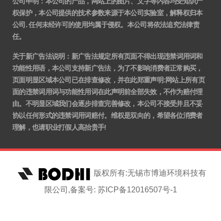
公司申明：本公司的产品，网站上的图片、文字等内容均受知识产
权保护，本公司提供的技术参数来源于本公司实验室，解释权归本
公司. 任何未经许可的使用均属于侵权。本公司将依法追究法律责
任。
关于新广告法说明
：
新广告法规定所有页面不得出现违禁词用词和
功能性用语，本公司支持新广告法，为了不影响消费者正常购买，
页面明显区域本公司已在排查修改，并在此郑重声明:网站上所有页
面的违禁词用词与功能性用词在此声明前全部失效，不作为赔付理
由。不明显区域我们会逐步排查完善修改，本公司不接受并且不妥
协以任何形式的违禁词用词赔付。维权是双向的，希望各位消费者
理解，也请职业打假人高抬贵手!
版权所有:无锡市博迪环境科技有
限公司,备案号: 苏ICP备12016507号-1