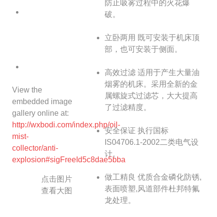
防止吸雾过程中的火花爆
破。
立卧两用
既可安装于机床顶
部，也可安装于侧面。
高效过滤
适用于产生大量油
烟雾的机床。采用全新的金
View the
属螺旋式过滤芯，大大提高
embedded image
了过滤精度。
gallery online at:
http://wxbodi.com/index.php/oil-
安全保证
执行国标
mist-
IS04706.1-2002二类电气设
collector/anti-
计。
explosion#sigFreeId5c8dae5bba
做工精良
优质合金磷化防锈,
点击图片
表面喷塑,风道部件杜邦特氟
查看大图
龙处理。