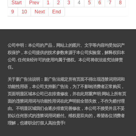
Start
Prev
1
2
3
4
5
6
7
8
9
10
Next
End
公司申明：本公司的产品，网站上的图片、文字等内容均受知识产
权保护，本公司提供的技术参数来源于本公司实验室，解释权归本
公司. 任何未经许可的使用均属于侵权。本公司将依法追究法律责
任。
关于新广告法说明
：
新广告法规定所有页面不得出现违禁词用词和
功能性用语，本公司支持新广告法，为了不影响消费者正常购买，
页面明显区域本公司已在排查修改，并在此郑重声明:网站上所有页
面的违禁词用词与功能性用词在此声明前全部失效，不作为赔付理
由。不明显区域我们会逐步排查完善修改，本公司不接受并且不妥
协以任何形式的违禁词用词赔付。维权是双向的，希望各位消费者
理解，也请职业打假人高抬贵手!