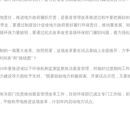
责任，推进地方政府履职尽责，是垂直管理改革推进过程中要把握好的
责任带走，要通过制度设计促使地方政府更好履行环保责任，推动重发展、
级环保力量较弱，要通过此次改革改变县级环保部门履职问题，着力强化
的一项重大改革。按照部署，这项改革要在试点基础上全面推开，力争
间表”和“路线图”？
016年要推进省以下环保机构监测监察执法垂直管理，对做好过渡期间工
力建设等方面给予支持。“既要鼓励地方积极探索、开展试点示范，又要
关部门负责推动垂直管理改革工作，目前环保部已成立专门工作组，初
图，平稳有序地推进这项改革，计划年内启动地方试点。