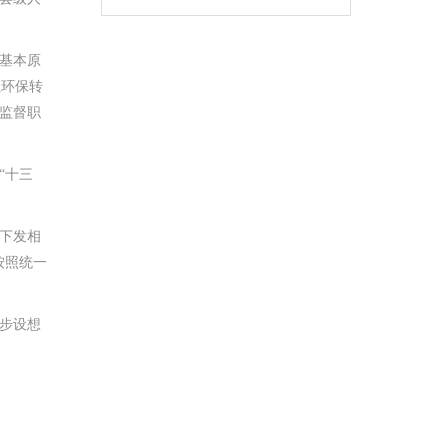
基本原
轻环保转
监督职
“十三
作下发相
按照统一
步设想