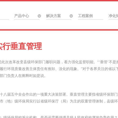
产品中心
解决方案
工程案例
净化
实行垂直管理
通过此次改革改变县级环保部门履职问题，着力强化监督职能
。
“‘垂管’不
履行环境质量改善主体责任有推卸、淡化的现象。”对于各界关注的省以
部门负责人在阐释时如是说。
八届五中全会作出的一项重大决策部署。垂直管理主要指省级环保部门
市（地）级环保局实行以省级环保厅（局）为主的双重管理体制，县级环
级环保局的派出机构，是否还需要强调县级人民政府的属地负责作用？