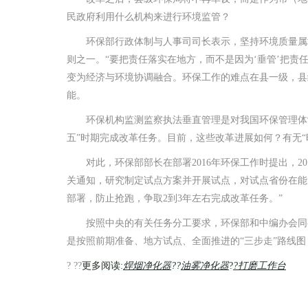
民政府利用什么机构来进行环境监管？
环保部行政体制与人事司司长表示，坚持环境质量属地
则之一。“要把责任落实在地方，而不是因为‘垂管’把
变为经济与环境协调融合。环保工作的难点在县一级，县
能。
环保机构监测监察执法垂直管理是对我国环保管理体制
五”时期完成改革任务。目前，这些改革进展如何？有无“时
对此，环保部部长在部署2016年环保工作时提出，2
关通知，研究制定试点方案并开展试点，对试点省份在能
部署，防止抢跑，争取2到3年左右完成改革任务。”
按照中央的有关任务分工要求，环保部和中编办会同有
是按照前期准备、地方试点、全面推进的“三步走”路线
? ??
更多阅读:
焊烟净化器
?
?
油雾净化器
?
?
打磨工作台