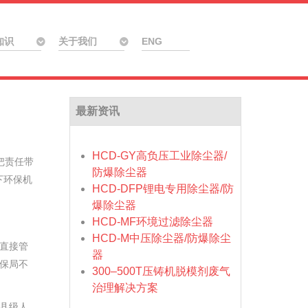
知识
关于我们
ENG
最新资讯
HCD-GY高负压工业除尘器/
是把责任带
防爆除尘器
下环保机
HCD-DFP锂电专用除尘器/防
爆除尘器
HCD-MF环境过滤除尘器
HCD-M中压除尘器/防爆除尘
直接管
器
保局不
300–500T压铸机脱模剂废气
治理解决方案
县级人