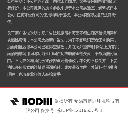
公司申明：本公司的产品，网站上的图片、文字等内容均受知识产
权保护，本公司提供的技术参数来源于本公司实验室，解释权归本
公司. 任何未经许可的使用均属于侵权。本公司将依法追究法律责
任。
关于新广告法说明
：
新广告法规定所有页面不得出现违禁词用词和
功能性用语，本公司支持新广告法，为了不影响消费者正常购买，
页面明显区域本公司已在排查修改，并在此郑重声明:网站上所有页
面的违禁词用词与功能性用词在此声明前全部失效，不作为赔付理
由。不明显区域我们会逐步排查完善修改，本公司不接受并且不妥
协以任何形式的违禁词用词赔付。维权是双向的，希望各位消费者
理解，也请职业打假人高抬贵手!
版权所有:无锡市博迪环境科技有
限公司,备案号: 苏ICP备12016507号-1