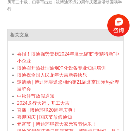
风雨二十载，归零再出发 | 祝博迪环境20周年庆团建活动圆满举
行
相关文章
喜报！博迪强势登榜2024年度无锡市“专精特新”中
小企业
博迪召开热处理油烟净化设备专业知识培训
博迪祝全国人民龙年大吉新春快乐
邀请函 | 博迪环境邀您相约第21届北京国际热处理
展览会
中秋佳节放假通知
2024龙行大运，开工大吉！
直播 | 博迪环境20周年庆典！
喜迎国庆 | 国庆节放假通知
元宵节｜博迪环境祝大家元宵节快乐！