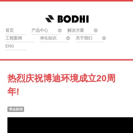
首页
产品中心
解决方案
工程案例
净化知识
关于我们
ENG
热烈庆祝博迪环境成立20周
年!
博迪新闻